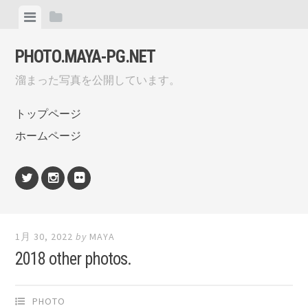
Skip
View
View
to
menu
sidebar
content
PHOTO.MAYA-PG.NET
溜まった写真を公開しています。
トップページ
ホームページ
Twitter
Instagram
flickr
1月 30, 2022
by
MAYA
2018 other photos.
PHOTO