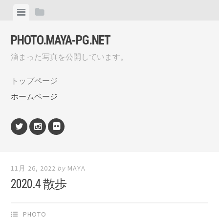
Skip
View
View
to
menu
sidebar
content
PHOTO.MAYA-PG.NET
溜まった写真を公開しています。
トップページ
ホームページ
Twitter
Instagram
flickr
11月 26, 2022
by
MAYA
2020.4 散歩
PHOTO