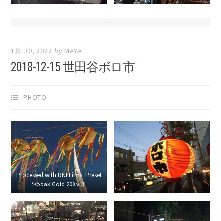
1月 30, 2022
by
MAYA
2018-12-15 世田谷ボロ市
PHOTO
Processed with RNI Films. Preset
‘Kodak Gold 200 v.3’